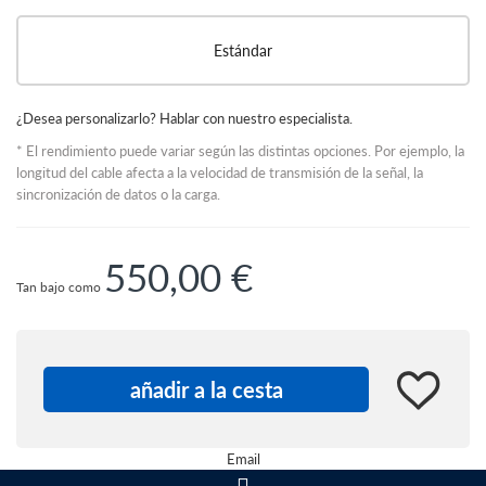
Estándar
¿Desea personalizarlo? Hablar con nuestro especialista.
* El rendimiento puede variar según las distintas opciones. Por ejemplo, la
longitud del cable afecta a la velocidad de transmisión de la señal, la
sincronización de datos o la carga.
550,00 €
Tan bajo como
Version
Quantity:
añadir a la cesta
añadir
Email
a la