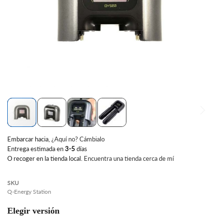
Saltar
Embarcar hacia
,
¿Aquí no? Cámbialo
al
Entrega estimada en
3-5
días
comienzo
O recoger en la tienda local.
Encuentra una tienda cerca de mí
de
la
galería
SKU
de
Q-Energy Station
imágenes
Elegir versión